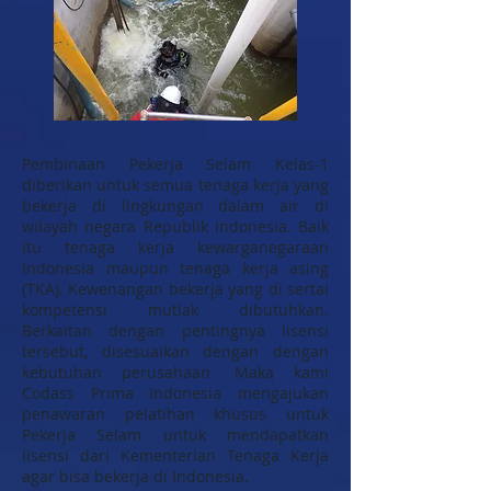
Pembinaan Pekerja Selam Kelas-1
diberikan untuk semua tenaga kerja yang
bekerja di lingkungan dalam air di
wilayah negara Republik Indonesia. Baik
itu tenaga kerja kewarganegaraan
Indonesia maupun tenaga kerja asing
(TKA). Kewenangan bekerja yang di sertai
kompetensi mutlak dibutuhkan.
Berkaitan dengan pentingnya lisensi
tersebut, disesuaikan dengan dengan
kebutuhan perusahaan. Maka kami
Codass Prima Indonesia mengajukan
penawaran pelatihan khusus untuk
Pekerja Selam untuk mendapatkan
lisensi dari Kementerian Tenaga Kerja
agar bisa bekerja di Indonesia.