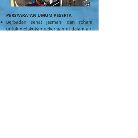
PERSYARATAN UMUM PESERTA
Berbadan sehat jasmani dan rohani
untuk melakukan pekerjaan di dalam air,
dibuktikan dengan memiliki Medical
Checkup yang masih berlaku.
Memiliki sertifikat penyelaman SCUBA
dari agensi manapun.
Memiliki pengalaman bekerjadi dalam air
yang berkaitandengan kegiatan
penyelaman. Pendidikan min. setara
dengan SMP (Sekolah Menengah
Pertama).
Usia min. 18 tahun
PERSYARATAN ADMINISTRATIF PESERTA
Fotocopy KTP CV Pas foto latar merah
(soft copy)
Surat rekomendasi dari Perusahaan
Fotocopy Logbook (min. 5 log terakhir)