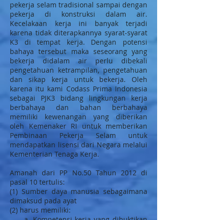
pekerja selam tradisional sampai dengan
pekerja di konstruksi dalam air.
Kecelakaan kerja ini banyak terjadi
karena tidak diterapkannya syarat-syarat
K3 di tempat kerja. Dengan potensi
bahaya tersebut maka seseorang yang
bekerja didalam air perlu dibekali
pengetahuan ketrampilan, pengetahuan
dan sikap kerja untuk bekerja. Oleh
karena itu kami Codass Prima Indonesia
sebagai PJK3 bidang lingkungan kerja
berbahaya dan bahan berbahaya
memiliki kewenangan yang diberikan
oleh Kemenaker RI untuk memberikan
Pembinaan Pekerja Selam untuk
mendapatkan lisensi dari Negara melalui
Kementerian Tenaga Kerja.
Amanah dari PP No.50 Tahun 2012 di
pasal 10 tertulis:
(1) Sumber daya manusia sebagaimana
dimaksud pada ayat
(2) harus memiliki:
a. Kompetensi kerja yang dibuktikan