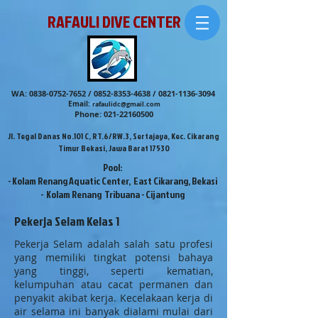
RAFAULI DIVE CENTER
WA:
0838-0752-7652
/
0852-8353-4638
/
0821-1136-3094
Email:
rafaulidc@gmail.com
Phone:
021-22160500
Jl. Tegal Danas No.101 C, RT.6/RW.3, Sertajaya, Kec. Cikarang
Timur Bekasi, Jawa Barat 17530
Pool:
- Kolam Renang Aquatic Center, East Cikarang, Bekasi
- Kolam Renang Tribuana - Cijantung
Pekerja Selam Kelas 1
Pekerja Selam adalah salah satu profesi
yang memiliki tingkat potensi bahaya
yang tinggi, seperti kematian,
kelumpuhan atau cacat permanen dan
penyakit akibat kerja. Kecelakaan kerja di
air selama ini banyak dialami mulai dari