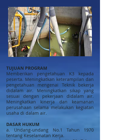
TUJUAN PROGRAM
Memberikan pengetahuan K3 kepada
peserta. Meningkatkan keterampilan dan
pengetahuan mengenai Teknik bekerja
didalam air. Meningkatkan sikap yang
sesuai dengan pekerjaan didalam air.
Meningkatkan kinerja dan keamanan
perusahaan selama melakukan kegiatan
usaha di dalam air.
DASAR HUKUM
a. Undang-undang No.1 Tahun 1970
tentang Keselamatan Kerja.