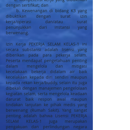
dengan sertifikat; dan
b. Kewenangan di bidang K3 yang
dibuktikan dengan surat izin
kerja/operasi dan/atau surat
penunjukkan dari instansi yang
berwenang.
Izin Kerja PEKERJA SELAM KELAS-1 ini
secara substansi adalah lisensi yang
diberikan pada para pekerja selam.
Peserta mendapat pengetahuan penting
dalam mengelola dan mitigasi
kecelakaan bekerja didalam air baik
kecelakaan kepada diri sendiri maupun
kepada rekan kerja/buddy, selain itu juga
dibekali dengan manajemen pengelolaan
kegiatan selam, serta mengelola keadaan
darurat baik respon awal maupun
tindakan lanjutan ke pihak medis yang
berwenang (Rumah Sakit). Yang sangat
penting adalah bahwa Lisensi PEKERJA
SELAM KELAS-1 juga merupakan
pengakuan dan perlindungan negara