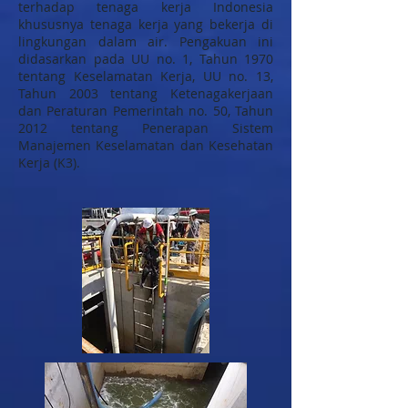
terhadap tenaga kerja Indonesia
khususnya tenaga kerja yang bekerja di
lingkungan dalam air. Pengakuan ini
didasarkan pada UU no. 1, Tahun 1970
tentang Keselamatan Kerja, UU no. 13,
Tahun 2003 tentang Ketenagakerjaan
dan Peraturan Pemerintah no. 50, Tahun
2012 tentang Penerapan Sistem
Manajemen Keselamatan dan Kesehatan
Kerja (K3).