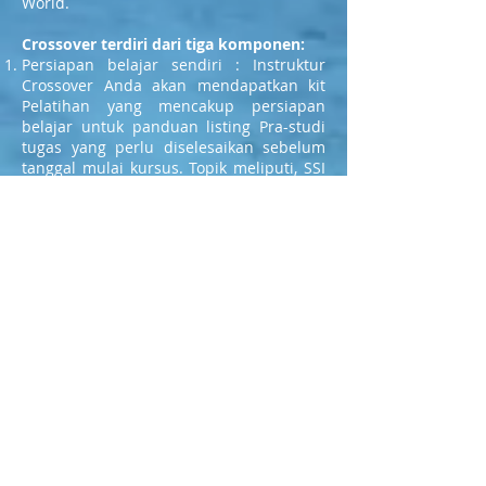
World.
Crossover terdiri dari tiga komponen:
Persiapan belajar sendiri : Instruktur
Crossover Anda akan mendapatkan kit
Pelatihan yang mencakup persiapan
belajar untuk panduan listing Pra-studi
tugas yang perlu diselesaikan sebelum
tanggal mulai kursus. Topik meliputi, SSI
Filsafat & Sejarah, Pelatihan SSI Standar
dan SSI Sistem pendidikan dll
Lokakarya Akademik: Sesi ini akan
mencakup tinjauan terhadap materi yang
sudah dipelajari selama belajar di rumah
serta informasi yang berkaitan dengan
penjadwalan dan mengajar SSI bagi
Penyelam Perairan Terbuka (Open Water
Diver).
In-Water Teaching Workshop: Tujuan sesi
ini adalah untuk memberikan orientasi
pada kemampuan untuk menyelam
dengan penguasaan beberapa
ketrampilan spesifik. Mengapa Instruktur
SSI lebih bernilai, karena Instruktur SSI