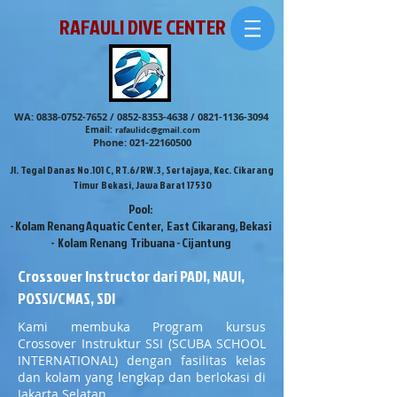
RAFAULI DIVE CENTER
WA:
0838-0752-7652
/
0852-8353-4638
/
0821-1136-3094
Email:
rafaulidc@gmail.com
Phone:
021-22160500
Jl. Tegal Danas No.101 C, RT.6/RW.3, Sertajaya, Kec. Cikarang
Timur Bekasi, Jawa Barat 17530
Pool:
- Kolam Renang Aquatic Center, East Cikarang, Bekasi
- Kolam Renang Tribuana - Cijantung
Crossover Instructor dari PADI, NAUI,
POSSI/CMAS, SDI
Kami membuka Program kursus
Crossover Instruktur SSI (SCUBA SCHOOL
INTERNATIONAL) dengan fasilitas kelas
dan kolam yang lengkap dan berlokasi di
Jakarta Selatan.